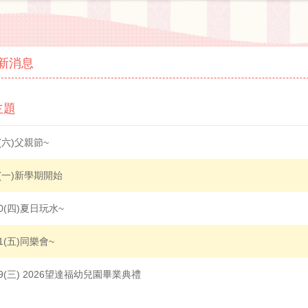
新消息
主題
8(六)父親節~
3(一)新學期開始
30(四)夏日玩水~
31(五)同樂會~
29(三) 2026望達福幼兒園畢業典禮