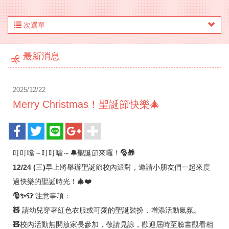
次選單
最新消息
2025/12/22
Merry Christmas！聖誕節快樂🎄
叮叮噹～叮叮噹～
🔔
聖誕節來囉！
🎅🎁
12/24 (
三
)
早上將舉辦聖誕節校內派對，邀請小朋友們一起來度
過快樂的聖誕時光！
🎄❤️
🎅✨👕
注意事項：
🧸
請幼兒穿著紅色衣服或可愛的聖誕裝扮，增添活動氣氛。
🧸
校內活動無開放家長參加，敬請見諒，
歡迎屆時至臉書觀看相